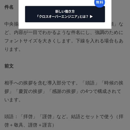
件名
中央揃えで記載。「〇〇のご案内」「△△のご依頼」な
ど、内容が一目でわかるような件名にし、強調のために
フォントサイズを大きくします。下線を入れる場合もあ
ります。
前文
相手への挨拶を含む導入部分です。「頭語」「時候の挨
拶」「慶賀の挨拶」「感謝の挨拶」の4つで構成されて
います。
頭語：「拝啓」「謹啓」など。結語とセットで使う（拝
啓＋敬具、謹啓＋謹言）