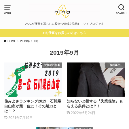
MENU
SEARCH
AOCが仕事や暮らしに役立つ情報を発信していくブログです
お仕事をお探しの方はこちら
HOME
2019年
9月
2019年9月
北陸のお仕事
福利厚生
住みよさランキング2019 石川県
知らないと損する『失業保険』も
白山市が第一位に！その魅力と
らえる条件とは？！
は！？
2022年6月24日
2021年7月19日