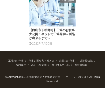
工場のお仕事
【白山市下柏野町】工場のお仕事
大公開！ネットで工場見学～製品
が出来るまで～
2022年7月20日
工場のお仕事
仕事の選び方・働き方
北陸のお仕事
派遣豆知識
福利厚生
暮らし豆知識
月刊ひるめし部
お仕事情報
©Copyright2026
石川県金沢市の人材派遣会社エー・オー・シーのブログ
.All Rights
Reserved.