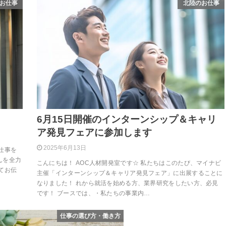
お仕事
北陸のお仕事
6月15日開催のインターンシップ＆キャリ
ア発見フェアに参加します
2025年6月13日
仕事を
んを全力
こんにちは！ AOC人材開発室です☆ 私たちはこのたび、マイナビ
てお伝
主催「インターンシップ＆キャリア発見フェア」に出展することに
なりました！ れから就活を始める方、業界研究をしたい方、必見
です！ ブースでは、・私たちの事業内…
仕事の選び方・働き方