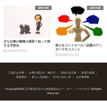
派遣豆知識
派遣豆知識
立ち仕事が腰痛の原因？知って得
怒りをコントロール！話題のアン
する予防法
ガーマネジメント
2019年5月30日
2020年5月15日
工場のお仕事
仕事の選び方・働き方
北陸のお仕事
派遣豆知識
福利厚生
暮らし豆知識
月刊ひるめし部
お仕事情報
©Copyright2026
石川県金沢市の人材派遣会社エー・オー・シーのブログ
.All Rights
Reserved.