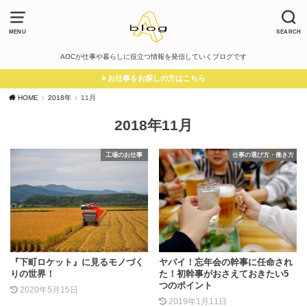
MENU
SEARCH
AOCが仕事や暮らしに役立つ情報を発信していくブログです
お仕事をお探しの方はこちら
HOME
2018年
11月
2018年11月
工場のお仕事
仕事の選び方・働き方
『下町ロケット』に見るモノづく
ヤバイ！忘年会の幹事に任命され
りの世界！
た！初幹事がおさえておきたい5
つのポイント
2020年5月15日
2019年1月11日