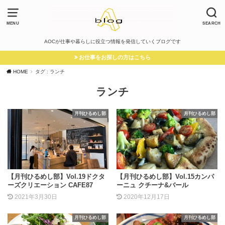
MENU
SEARCH
AOCが仕事や暮らしに役立つ情報を発信していくブログです
お仕事をお探しの方はこちら
HOME
タグ : ランチ
ランチ
月刊ひるめし部
月刊ひるめし部
【月刊ひるめし部】Vol.19ドクタ
【月刊ひるめし部】Vol.15カンパ
ーズクリエーション CAFE87
ーニュ クチーナ&バール
2021年3月30日
2020年12月17日
月刊ひるめし部
月刊ひるめし部