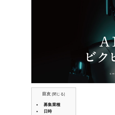
目次
[
閉じる
]
募集業種
日時