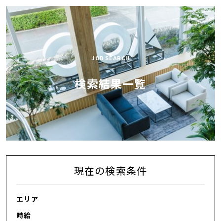
AOCが
お仕事検索
選ばれる理由
スペシャル
JOB SEARCH
お仕事開始の流れ
コンテンツ
検索結果一覧
AOC BLOG
会社紹介
お気軽にお問い合せ下さい
0120-43-9239
現在の検索条件
0
エリア
お気に入り
求人リスト
時給