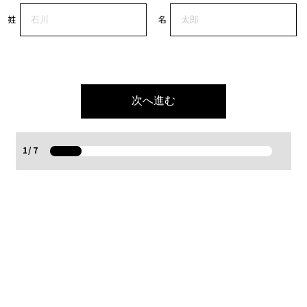
姓
名
次へ進む
1
/
7