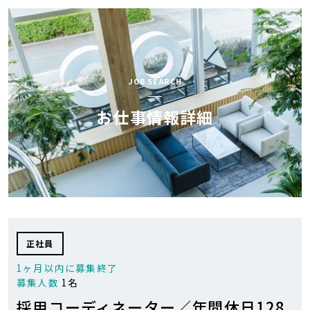
AOCが
お仕事検索
選ばれる理由
スペシャル
JOB SEARCH
お仕事開始の流れ
コンテンツ
お仕事情報詳細
AOC BLOG
会社紹介
お気軽にお問い合せ下さい
0120-43-9239
正社員
1ヶ月以内に募集終了
0
お気に入り
求人リスト
募集人数
1名
採用コーディネーター／年間休日128