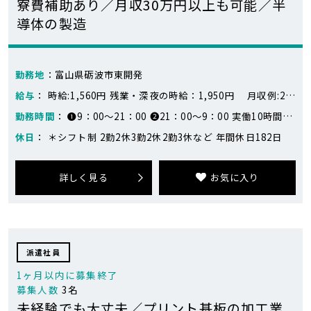
寮費補助あり／月収30万円以上も可能／半
導体の製造
勤務地
：富山県砺波市東開発
給与
： 時給:1,560円 残業・深夜の時給：1,950円 月収例:25万円～32万円 ※259,350円～316,095円(固定残業1日2.5時間) 月14日勤務の場合 日勤：17,355円×7日=121,485円 夜勤：19,695円×7日=137,865円 合計：259,350円 月17日勤務の場合 日勤：17,355円×8日=138,840円 夜勤：19,695円×9日=177,255円 合計：316,095円 ※シフトにより変動します
勤務時間
： ❶9：00～21：00 ❷21：00～9：00 実働10時間30分
休日
： ＊シフト制 2勤2休3勤2休2勤3休など 年間休日182日
詳しく見る
お気に入り
派遣社員
1ヶ月以内に募集終了
募集人数
3名
未経験でも大丈夫／プリント基板の加工業