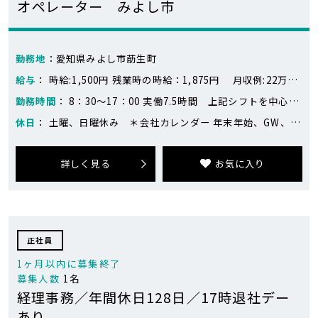
オペレーター みよし市
勤務地
：愛知県みよし市莇生町
給与
： 時給:1,500円 残業時の時給：1,875円 月収例:22万円～24万円 ※※月収例：243,750円+別途交通費 日勤：1,500円×7.5時間×20日=225,000円 残業：1,875円×10時間＝18,750円
勤務時間
： 8：30～17：00 実働7.5時間 上記シフトを中心に前後1時間単位での時差出勤シフト（前週にシフト決定）
休日
： 土曜、日曜休み ＊会社カレンダー 年末年始、GW、お盆の長期連休あり
詳しく見る
お気に入り
正社員
1ヶ月以内に募集終了
募集人数
1名
経理事務／年間休日128日／17時退社デー
あり