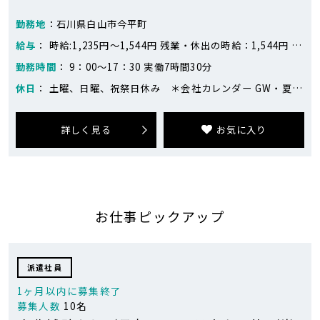
勤務地
：石川県白山市今平町
給与
： 時給:1,235円～1,544円 残業・休出の時給：1,544円 月収例:18万円～19万円 ※192,970円（20日勤務、残業5時間の場合） 1,235円×7時間30分×20日＝185,250円 1,544円(残業時給)×5時間＝7,720円 ※目安となります。
勤務時間
： 9：00～17：30 実働7時間30分
休日
： 土曜、日曜、祝祭日休み ＊会社カレンダー GW・夏季・年末年始休暇あり
詳しく見る
お気に入り
お仕事ピックアップ
派遣社員
1ヶ月以内に募集終了
募集人数
10名