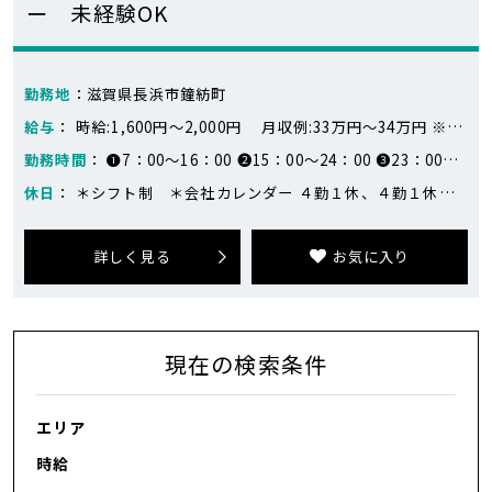
ー 未経験OK
勤務地
：滋賀県長浜市鐘紡町
給与
： 時給:1,600円～2,000円 月収例:33万円～34万円 ※月収例：336,000円（24日勤務） 早番）1600円×8時間 遅番）1600円×6時間＋2000円×2時間 夜勤）1600円×3時間＋2000円×5時間
勤務時間
： ❶7：00～16：00 ❷15：00～24：00 ❸23：00～8：00
休日
： ＊シフト制 ＊会社カレンダー ４勤１休、４勤１休、４勤２休の繰り返し（会社カレンダー）
詳しく見る
お気に入り
現在の検索条件
エリア
時給