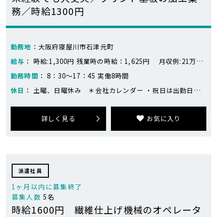
務／時給1300円
勤務地
：大阪府寝屋川市石津元町
給与
： 時給:1,300円 残業時の時給：1,625円 月収例:21万円～23万円 ※218,400円～283,400円（21日勤務、残業なし～残業10時間の場合） 時給1300円×8時間×21日＝218,400円 残業10時間＝16,250円 ※目安です。
勤務時間
： 8：30～17：45 実働8時間
休日
： 土曜、日曜休み ＊会社カレンダー ・祝日は出勤日あり ・繁忙期は土日出勤がありますが、平日に代休を取ることが出来ます
詳しく見る
お気に入り
派遣社員
1ヶ月以内に募集終了
募集人数
5名
時給1600円 繊維仕上げ機械のオペレータ