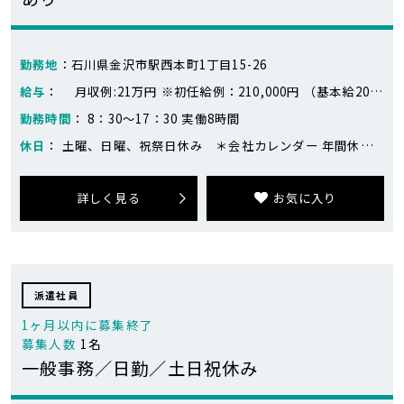
勤務地
：石川県金沢市駅西本町1丁目15-26
給与
： 月収例:21万円 ※初任給例：210,000円 （基本給200,000円、業務手当10,000円） 前年度実績 ・賞与あり：年2回(7月・12月) ・昇給あり：年1回(4月)
勤務時間
： 8：30～17：30 実働8時間
休日
： 土曜、日曜、祝祭日休み ＊会社カレンダー 年間休日128日（2026年度） 年に1回土曜出勤あり GW・夏季・年末年始は連休あり アニバーサリー休暇 バースデー休暇
詳しく見る
お気に入り
派遣社員
1ヶ月以内に募集終了
募集人数
1名
一般事務／日勤／土日祝休み