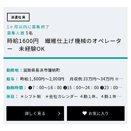
派遣社員
1ヶ月以内に募集終了
募集人数
5名
時給1600円 繊維仕上げ機械のオペレータ
ー 未経験OK
勤務地
：滋賀県長浜市鐘紡町
給与
： 時給:1,600円～2,000円 月収例:33万円～34万円 ※月収例：336,000円（24日勤務） 早番）1600円×8時間 遅番）1600円×6時間＋2000円×2時間 夜勤）1600円×3時間＋2000円×5時間
勤務時間
： ❶7：00～16：00 ❷15：00～24：00 ❸23：00～8：00
休日
： ＊シフト制 ＊会社カレンダー ４勤１休、４勤１休、４勤２休の繰り返し（会社カレンダー）
詳しく見る
お気に入り