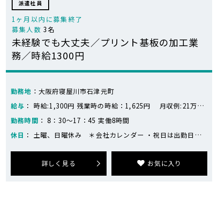
派遣社員
1ヶ月以内に募集終了
募集人数
3名
未経験でも大丈夫／プリント基板の加工業
務／時給1300円
勤務地
：大阪府寝屋川市石津元町
給与
： 時給:1,300円 残業時の時給：1,625円 月収例:21万円～23万円 ※218,400円～283,400円（21日勤務、残業なし～残業10時間の場合） 時給1300円×8時間×21日＝218,400円 残業10時間＝16,250円 ※目安です。
勤務時間
： 8：30～17：45 実働8時間
休日
： 土曜、日曜休み ＊会社カレンダー ・祝日は出勤日あり ・繁忙期は土日出勤がありますが、平日に代休を取ることが出来ます
詳しく見る
お気に入り