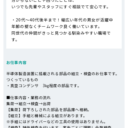
いつでも先輩やスタッフにすぐ相談でて安心です。
・20代〜40代後半まで！幅広い年代の男女が活躍中
年齢の壁なくチームワーク良く働いています。
同世代の仲間がきっと見つかる馴染みやすい職場で
す。
お仕事内容
半導体製造装置に搭載される部品の組立・検査のお仕事です。
つくっているもの
・真空コンデンサ 3㎏程度の部品です。
■仕事内容・業務の流れ
集荷→組立→検査→出荷
【集荷】荷下ろしされた部品を部品庫へ格納。
【組立】手組と機械による組立があります。
※手組にはドライバーなどの工具の使用はありません。
【検査】特性検査を行います。客先ごとに調整し全数検査。