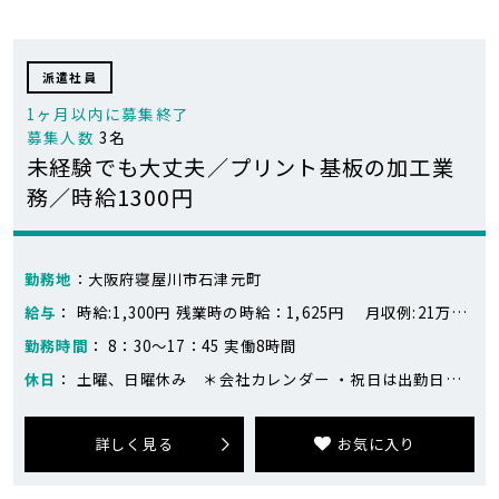
派遣社員
1ヶ月以内に募集終了
募集人数
3名
未経験でも大丈夫／プリント基板の加工業
務／時給1300円
勤務地
：大阪府寝屋川市石津元町
給与
： 時給:1,300円 残業時の時給：1,625円 月収例:21万円～23万円 ※218,400円～283,400円（21日勤務、残業なし～残業10時間の場合） 時給1300円×8時間×21日＝218,400円 残業10時間＝16,250円 ※目安です。
勤務時間
： 8：30～17：45 実働8時間
休日
： 土曜、日曜休み ＊会社カレンダー ・祝日は出勤日あり ・繁忙期は土日出勤がありますが、平日に代休を取ることが出来ます
詳しく見る
お気に入り