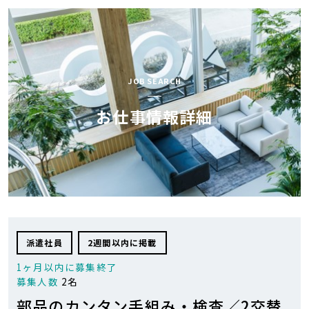
AOCが
お仕事検索
選ばれる理由
スペシャル
JOB SEARCH
お仕事開始の流れ
コンテンツ
お仕事情報詳細
AOC BLOG
会社紹介
お気軽にお問い合せ下さい
0120-43-9239
派遣社員
2週間以内に掲載
1ヶ月以内に募集終了
0
お気に入り
求人リスト
募集人数
2名
部品のカンタン手組み・検査／2交替