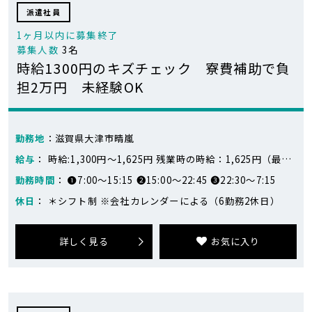
派遣社員
1ヶ月以内に募集終了
募集人数
3名
時給1300円のキズチェック 寮費補助で負
担2万円 未経験OK
勤務地
：滋賀県大津市晴嵐
給与
： 時給:1,300円～1,625円 残業時の時給：1,625円（最初の1ヵ月/時給1800円） 月収例:23万円～30万円 ※233,187円～293,718円（23日勤務定時～初月 残業35時間、繁忙期休日出勤ありの場合） ■給与計算の詳細については、詳しい仕事内容に記載しています。
勤務時間
： ❶7:00～15:15 ❷15:00～22:45 ❸22:30～7:15
休日
： ＊シフト制 ※会社カレンダーによる（6勤務2休日）
詳しく見る
お気に入り