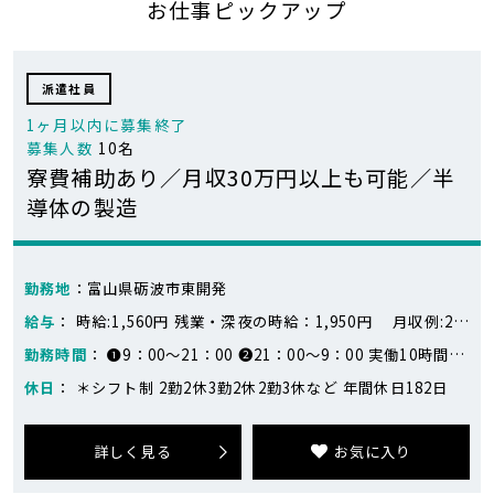
お仕事ピックアップ
派遣社員
1ヶ月以内に募集終了
募集人数
10名
寮費補助あり／月収30万円以上も可能／半
導体の製造
勤務地
：富山県砺波市東開発
給与
： 時給:1,560円 残業・深夜の時給：1,950円 月収例:25万円～32万円 ※259,350円～316,095円(固定残業1日2.5時間) 月14日勤務の場合 日勤：17,355円×7日=121,485円 夜勤：19,695円×7日=137,865円 合計：259,350円 月17日勤務の場合 日勤：17,355円×8日=138,840円 夜勤：19,695円×9日=177,255円 合計：316,095円 ※シフトにより変動します
勤務時間
： ❶9：00～21：00 ❷21：00～9：00 実働10時間30分
休日
： ＊シフト制 2勤2休3勤2休2勤3休など 年間休日182日
詳しく見る
お気に入り