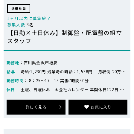
派遣社員
1ヶ月以内に募集終了
募集人数
3名
【日勤×土日休み】制御盤・配電盤の組立
スタッフ
勤務地
：石川県金沢市増泉
給与
： 時給:1,230円 残業時の時給：1,538円 月収例:20万円～23万円 ※233,095円（21日勤務、残業20時間の場合） 1,230円×7時間50分×21日＝202,335円 残業20時間＝30,760円 ※目安です
勤務時間
： 8：25～17：15 実働7時間50分
休日
： 土曜、日曜休み ＊会社カレンダー 年間休日122日 夏季休暇、年末年始休暇等あり
詳しく見る
お気に入り