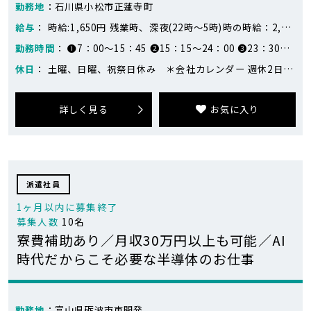
勤務地
：石川県小松市正蓮寺町
給与
： 時給:1,650円 残業時、深夜(22時～5時)時の時給：2,063円 月収例:29万円～38万円 ※383,362円（21日勤務、残業42時間の場合） 日勤：13,200円×7日＝92,400円 夕勤：14,026円×7日＝98,182円 夜勤：15,162円×7日＝106,134円 残業42時間＝86,646円 合計：383,362円（目安です）
勤務時間
： ❶7：00～15：45 ❷15：15～24：00 ❸23：30～8：15 実働8時間
休日
： 土曜、日曜、祝祭日休み ＊会社カレンダー 週休2日制 GW・夏季・年末年始は長期休暇あり
詳しく見る
お気に入り
派遣社員
1ヶ月以内に募集終了
募集人数
10名
寮費補助あり／月収30万円以上も可能／AI
時代だからこそ必要な半導体のお仕事
勤務地
：富山県砺波市東開発