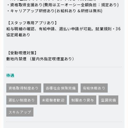
・資格取得支援あり(費用はエーオーシー全額負担：規定あり)
・キャリアアップ研修あり(お給料あり＆研修は無料)
【スタッフ専用アプリあり】
給与明細の確認、有給申請、週払い申請が可能。就業規則・36
協定掲載あり
【受動喫煙対策】
敷地内禁煙 （屋内外指定喫煙室あり）
待遇
資格取得制度あり
各種社会保険完備
有給休暇あり
週払い制度あり
未経験者歓迎
制服あり貸与
空調完備
スキルアップ