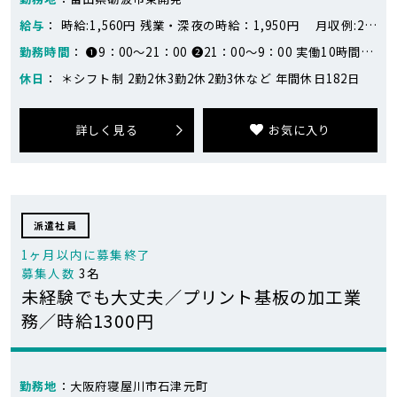
給与
： 時給:1,560円 残業・深夜の時給：1,950円 月収例:25万円～32万円 ※259,350円～316,095円(固定残業1日2.5時間) 月14日勤務の場合 日勤：17,355円×7日=121,485円 夜勤：19,695円×7日=137,865円 合計：259,350円 月17日勤務の場合 日勤：17,355円×8日=138,840円 夜勤：19,695円×9日=177,255円 合計：316,095円 ※シフトにより変動します
勤務時間
： ❶9：00～21：00 ❷21：00～9：00 実働10時間30分
休日
： ＊シフト制 2勤2休3勤2休2勤3休など 年間休日182日
詳しく見る
お気に入り
派遣社員
1ヶ月以内に募集終了
募集人数
3名
未経験でも大丈夫／プリント基板の加工業
務／時給1300円
勤務地
：大阪府寝屋川市石津元町