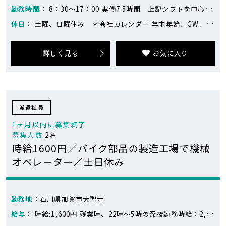
勤務時間
： 8：30～17：00 実働7.5時間 上記シフトを中心に前後1時間単位での時差出勤シフト（前週にシフト決定）
休日
： 土曜、日曜休み ＊会社カレンダー 年末年始、GW、お盆の長期連休あり
詳しく見る
お気に入り
派遣社員
1ヶ月以内に募集終了
募集人数
2名
時給1600円／バイク部品の製造工場で機械
オペレーター／土日休み
勤務地
：石川県加賀市大聖寺
給与
： 時給:1,600円 残業時、22時～5時の深夜勤務時給：2,000円 月収例:28万円～29万円 ※283,500円～293,500円（21日稼働、残業なし～5時間の場合） 日勤：12,800円/日×7日＝89,600円 夕勤：13,700円/日×7日＝95,900円 夜勤：14,000円/日×7日＝98,000円 残業5時間＝2,000円×5時間＝10,000円 計：293,500円 ※目安です。