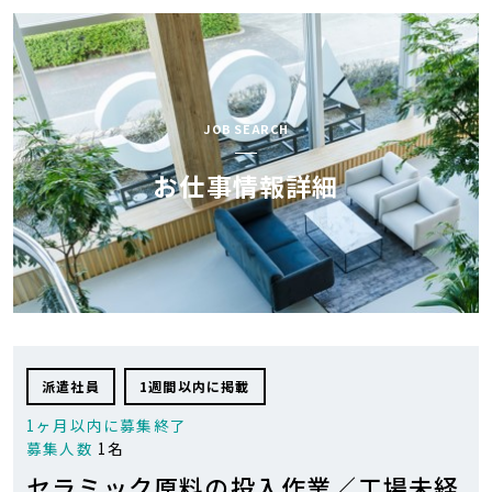
AOCが
お仕事検索
選ばれる理由
スペシャル
JOB SEARCH
お仕事開始の流れ
コンテンツ
お仕事情報詳細
AOC BLOG
会社紹介
お気軽にお問い合せ下さい
0120-43-9239
派遣社員
1週間以内に掲載
1ヶ月以内に募集終了
0
お気に入り
求人リスト
募集人数
1名
セラミック原料の投入作業／工場未経