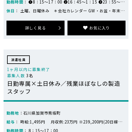
勤務時間
： ❶8：15～17：00 ❷16：45～1：15 ❸23：55〜8：20 実働8時間／7時間45分／7時間40分（1週間毎の交代）
休日
： 土曜、日曜休み ＊会社カレンダー GW・お盆・年末年始・長期休暇あり 月1～2回休日出勤あり（繁忙期により変動あり）
詳しく見る
お気に入り
派遣社員
1ヶ月以内に募集終了
募集人数
3名
日勤専属×土日休み／残業ほぼなしの製造
スタッフ
勤務地
：石川県加賀市熊坂町
給与
： 時給:1,495円 月収例:23万円 ※239,200円(20日稼働、残業なしの場合) 1,495円×8時間×20日＝239,200円 ※目安となります。
勤務時間
： 8：15～17：00