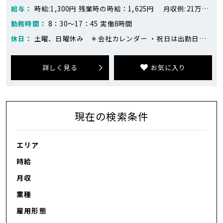
給与
： 時給:1,300円 残業時の時給：1,625円 月収例:21万円～23万円 ※218,400円～283,400円（21日勤務、残業なし～残業10時間の場合） 時給1300円×8時間×21日＝218,400円 残業10時間＝16,250円 ※目安です。
勤務時間
： 8：30～17：45 実働8時間
休日
： 土曜、日曜休み ＊会社カレンダー ・祝日は出勤日あり ・繁忙期は土日出勤がありますが、平日に代休を取ることが出来ます
詳しく見る
お気に入り
現在の検索条件
エリア
時給
月収
業種
雇用形態