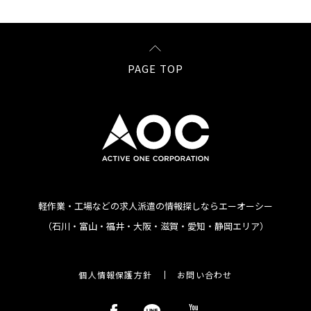
PAGE TOP
軽作業・工場などの求人派遣の情報探しならエーオーシー
（石川・富山・福井・大阪・滋賀・愛知・静岡エリア）
個人情報保護方針
お問い合わせ