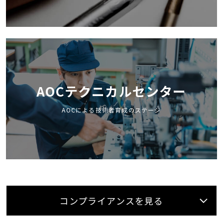
AOCテクニカルセンター
AOCによる技術者育成のステージ
コンプライアンスを見る