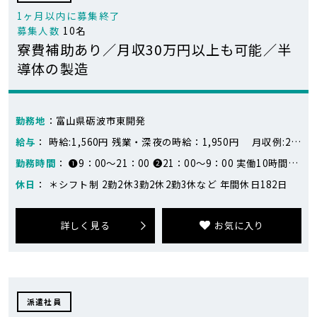
1ヶ月以内に募集終了
募集人数
10名
寮費補助あり／月収30万円以上も可能／半
導体の製造
勤務地
：富山県砺波市東開発
給与
： 時給:1,560円 残業・深夜の時給：1,950円 月収例:25万円～32万円 ※259,350円～316,095円(固定残業1日2.5時間) 月14日勤務の場合 日勤：17,355円×7日=121,485円 夜勤：19,695円×7日=137,865円 合計：259,350円 月17日勤務の場合 日勤：17,355円×8日=138,840円 夜勤：19,695円×9日=177,255円 合計：316,095円 ※シフトにより変動します
勤務時間
： ❶9：00～21：00 ❷21：00～9：00 実働10時間30分
休日
： ＊シフト制 2勤2休3勤2休2勤3休など 年間休日182日
詳しく見る
お気に入り
派遣社員