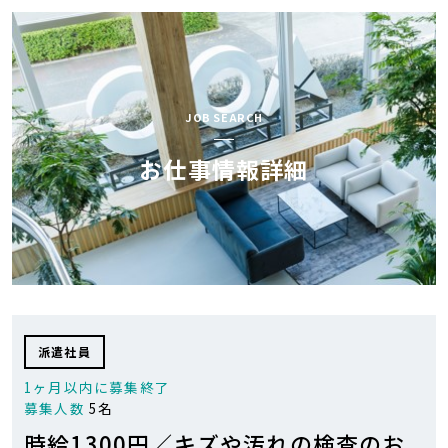
AOCが
お仕事検索
選ばれる理由
スペシャル
JOB SEARCH
お仕事開始の流れ
コンテンツ
お仕事情報詳細
AOC BLOG
会社紹介
お気軽にお問い合せ下さい
0120-43-9239
派遣社員
1ヶ月以内に募集終了
0
お気に入り
求人リスト
募集人数
5名
時給1300円／キズや汚れの検査のお