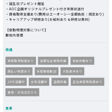
・誕生日プレゼント贈呈
・AOC企画オリジナルプレゼント付き年賀状送付
・資格取得支援あり(費用はエーオーシー全額負担：規定あり)
・キャリアアップ研修あり(お給料あり＆研修は無料)
【受動喫煙対策について】
敷地内禁煙
待遇
資格取得制度あり
各種社会保険完備
有給休暇あり
週払い制度あり
未経験者歓迎
大型連休あり
20代活躍中
女性活躍中
空調完備
正社員登用制度あり
食堂・弁当注文ＯＫ
食事