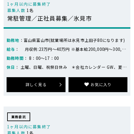
1ヶ月以内に募集終了
募集人数
1名
常駐管理／正社員募集／氷見市
勤務地
：富山県富山市(就業場所は氷見市上田子80になります)
給与
： 月収例:23万円～40万円 ※基本給200,000円～300,000円 労務管理手当35,000～100,000円（みなし残業20時間あり） ※年齢・経験・能力を考慮のうえ、決定します。 ※前年度実績 賞与年2回（7月・12月） 昇給年1回（4月）
勤務時間
： 8：00～17：00
休日
： 土曜、日曜、祝祭日休み ＊会社カレンダー GW、夏季、年末年始休暇など長期休みあり +アニバーサリー休暇+バースデー休暇
詳しく見る
お気に入り
業務委託
1ヶ月以内に募集終了
募集人数
1名