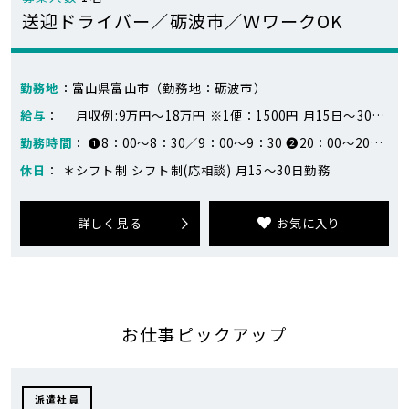
送迎ドライバー／砺波市／ＷワークOK
勤務地
：富山県富山市（勤務地：砺波市）
給与
： 月収例:9万円～18万円 ※1便：1500円 月15日～30日勤務 （例：1500円×計4回の送迎×20日=120,000円）
勤務時間
： ❶8：00～8：30／9：00～9：30 ❷20：00～20：30／21：00～21：30 1、日勤 2、夜勤 ※2交代のため合計4回の送迎になります ※時間が前後する場合あり
休日
： ＊シフト制 シフト制(応相談) 月15～30日勤務
詳しく見る
お気に入り
お仕事ピックアップ
派遣社員