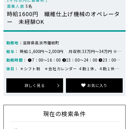
募集人数
5名
時給1600円 繊維仕上げ機械のオペレータ
ー 未経験OK
勤務地
：滋賀県長浜市鐘紡町
給与
： 時給:1,600円～2,000円 月収例:33万円～34万円 ※月収例：336,000円（24日勤務） 早番）1600円×8時間 遅番）1600円×6時間＋2000円×2時間 夜勤）1600円×3時間＋2000円×5時間
勤務時間
： ❶7：00～16：00 ❷15：00～24：00 ❸23：00～8：00
休日
： ＊シフト制 ＊会社カレンダー ４勤１休、４勤１休、４勤２休の繰り返し（会社カレンダー）
詳しく見る
お気に入り
現在の検索条件