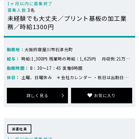
1ヶ月以内に募集終了
募集人数
3名
未経験でも大丈夫／プリント基板の加工業
務／時給1300円
勤務地
：大阪府寝屋川市石津元町
給与
： 時給:1,300円 残業時の時給：1,625円 月収例:21万円～23万円 ※218,400円～283,400円（21日勤務、残業なし～残業10時間の場合） 時給1300円×8時間×21日＝218,400円 残業10時間＝16,250円 ※目安です。
勤務時間
： 8：30～17：45 実働8時間
休日
： 土曜、日曜休み ＊会社カレンダー ・祝日は出勤日あり ・繁忙期は土日出勤がありますが、平日に代休を取ることが出来ます
詳しく見る
お気に入り
派遣社員
1ヶ月以内に募集終了