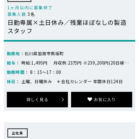
1ヶ月以内に募集終了
募集人数
3名
日勤専属×土日休み／残業ほぼなしの製造
スタッフ
勤務地
：石川県加賀市熊坂町
給与
： 時給:1,495円 月収例:23万円 ※239,200円(20日稼働、残業なしの場合) 1,495円×8時間×20日＝239,200円 ※目安となります。
勤務時間
： 8：15～17：00
休日
： 土曜、日曜休み ＊会社カレンダー 年間休日124日
詳しく見る
お気に入り
正社員