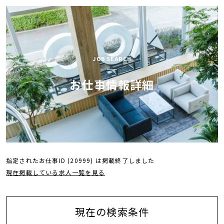
AOCが
お仕事検索
選ばれる理由
スペシャル
JOB SEARCH
お仕事開始の流れ
コンテンツ
お仕事情報詳細
AOC BLOG
会社紹介
お気軽にお問い合せ下さい
0120-43-9239
指定されたお仕事ID (20999) は掲載終了しました
現在掲載している求人一覧を見る
0
お気に入り
求人リスト
現在の検索条件