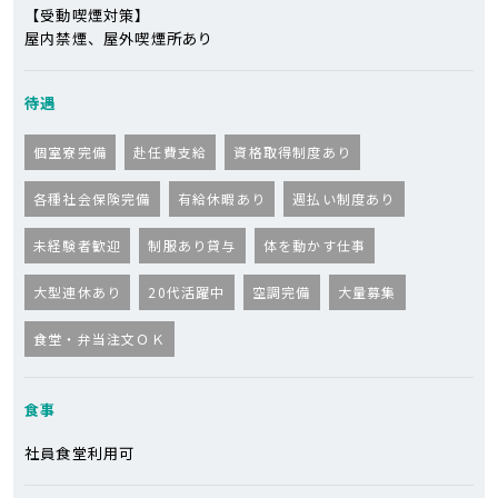
【受動喫煙対策】
屋内禁煙、屋外喫煙所あり
待遇
個室寮完備
赴任費支給
資格取得制度あり
各種社会保険完備
有給休暇あり
週払い制度あり
未経験者歓迎
制服あり貸与
体を動かす仕事
大型連休あり
20代活躍中
空調完備
大量募集
食堂・弁当注文ＯＫ
食事
社員食堂利用可