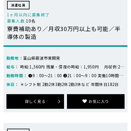
派遣社員
1ヶ月以内に募集終了
募集人数
10名
寮費補助あり／月収30万円以上も可能／半
導体の製造
勤務地
：富山県砺波市東開発
給与
： 時給:1,560円 残業・深夜の時給：1,950円 月収例:25万円～32万円 ※259,350円～316,095円(固定残業1日2.5時間) 月14日勤務の場合 日勤：17,355円×7日=121,485円 夜勤：19,695円×7日=137,865円 合計：259,350円 月17日勤務の場合 日勤：17,355円×8日=138,840円 夜勤：19,695円×9日=177,255円 合計：316,095円 ※シフトにより変動します
勤務時間
： ❶9：00～21：00 ❷21：00～9：00 実働10時間30分
休日
： ＊シフト制 2勤2休3勤2休2勤3休など 年間休日182日
詳しく見る
お気に入り