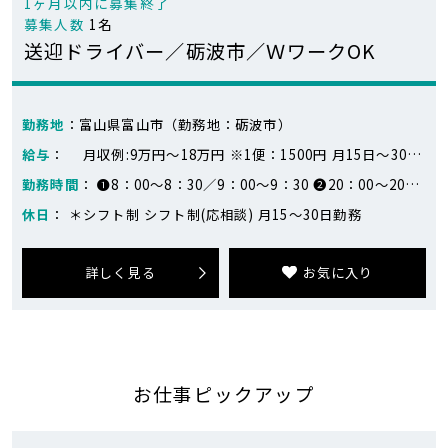
1ヶ月以内に募集終了
募集人数
1名
送迎ドライバー／砺波市／ＷワークOK
勤務地
：富山県富山市（勤務地：砺波市）
給与
： 月収例:9万円～18万円 ※1便：1500円 月15日～30日勤務 （例：1500円×計4回の送迎×20日=120,000円）
勤務時間
： ❶8：00～8：30／9：00～9：30 ❷20：00～20：30／21：00～21：30 1、日勤 2、夜勤 ※2交代のため合計4回の送迎になります ※時間が前後する場合あり
休日
： ＊シフト制 シフト制(応相談) 月15～30日勤務
詳しく見る
お気に入り
お仕事ピックアップ