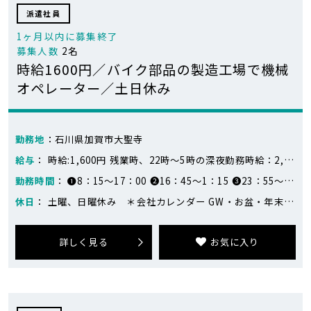
派遣社員
1ヶ月以内に募集終了
募集人数
2名
時給1600円／バイク部品の製造工場で機械
オペレーター／土日休み
勤務地
：石川県加賀市大聖寺
給与
： 時給:1,600円 残業時、22時～5時の深夜勤務時給：2,000円 月収例:28万円～29万円 ※283,500円～293,500円（21日稼働、残業なし～5時間の場合） 日勤：12,800円/日×7日＝89,600円 夕勤：13,700円/日×7日＝95,900円 夜勤：14,000円/日×7日＝98,000円 残業5時間＝2,000円×5時間＝10,000円 計：293,500円 ※目安です。
勤務時間
： ❶8：15～17：00 ❷16：45～1：15 ❸23：55〜8：20 実働8時間／7時間45分／7時間40分（1週間毎の交代）
休日
： 土曜、日曜休み ＊会社カレンダー GW・お盆・年末年始・長期休暇あり 月1～2回休日出勤あり（繁忙期により変動あり）
詳しく見る
お気に入り