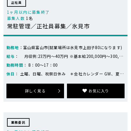
正社員
1ヶ月以内に募集終了
募集人数
1名
常駐管理／正社員募集／氷見市
勤務地
：富山県富山市(就業場所は氷見市上田子80になります)
給与
： 月収例:23万円～40万円 ※基本給200,000円～300,000円 労務管理手当35,000～100,000円（みなし残業20時間あり） ※年齢・経験・能力を考慮のうえ、決定します。 ※前年度実績 賞与年2回（7月・12月） 昇給年1回（4月）
勤務時間
： 8：00～17：00
休日
： 土曜、日曜、祝祭日休み ＊会社カレンダー GW、夏季、年末年始休暇など長期休みあり +アニバーサリー休暇+バースデー休暇
詳しく見る
お気に入り
業務委託