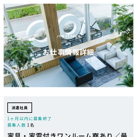
AOCが
お仕事検索
選ばれる理由
スペシャル
JOB SEARCH
お仕事開始の流れ
コンテンツ
お仕事情報詳細
AOC BLOG
会社紹介
お気軽にお問い合せ下さい
0120-43-9239
派遣社員
1ヶ月以内に募集終了
0
お気に入り
求人リスト
募集人数
1名
家具・家電付きワンルーム寮あり／最