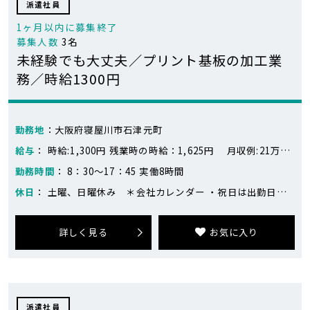
派遣社員
1ヶ月以内に募集終了
募集人数
3名
未経験でも大丈夫／プリント基板の加工業
務／時給1300円
勤務地
：大阪府寝屋川市石津元町
給与
： 時給:1,300円 残業時の時給：1,625円 月収例:21万円～23万円 ※218,400円～283,400円（21日勤務、残業なし～残業10時間の場合） 時給1300円×8時間×21日＝218,400円 残業10時間＝16,250円 ※目安です。
勤務時間
： 8：30～17：45 実働8時間
休日
： 土曜、日曜休み ＊会社カレンダー ・祝日は出勤日あり ・繁忙期は土日出勤がありますが、平日に代休を取ることが出来ます
詳しく見る
お気に入り
派遣社員