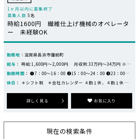
1ヶ月以内に募集終了
募集人数
5名
時給1600円 繊維仕上げ機械のオペレータ
ー 未経験OK
勤務地
：滋賀県長浜市鐘紡町
給与
： 時給:1,600円～2,000円 月収例:33万円～34万円 ※月収例：336,000円（24日勤務） 早番）1600円×8時間 遅番）1600円×6時間＋2000円×2時間 夜勤）1600円×3時間＋2000円×5時間
勤務時間
： ❶7：00～16：00 ❷15：00～24：00 ❸23：00～8：00
休日
： ＊シフト制 ＊会社カレンダー ４勤１休、４勤１休、４勤２休の繰り返し（会社カレンダー）
詳しく見る
お気に入り
現在の検索条件