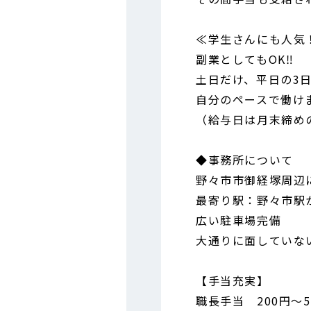
≪学生さんにも人気
副業としてもOK‼
土日だけ、平日の3
自分のペースで働け
（給与日は月末締め
◆事務所について
野々市市御経塚周辺
最寄り駅：野々市駅
広い駐車場完備
大通りに面していな
【手当充実】
職長手当 200円～5